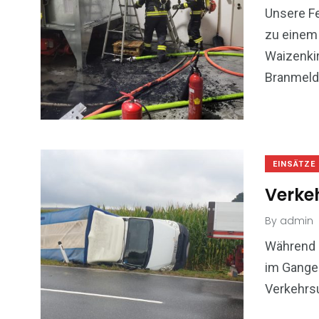
18
3
Unsere F
zu einem
Allgemein
Ausbildu
Waizenkir
Branmeld
40
8
EINSÄTZE
Einsätze
Jugend
Verke
By
admin
Während d
im Gange 
Verkehrsu