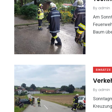
By
admin
Am Sonnta
Feuerwehr
Baum übe
EINSÄTZE
Verke
By
admin
Sonntagmi
Kreuzung