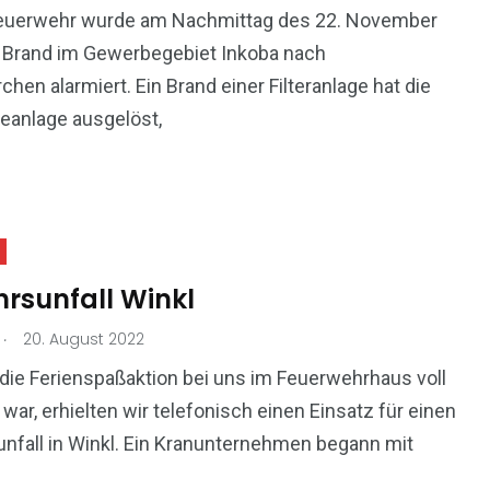
17
0
euerwehr wurde am Nachmittag des 22. November
 Brand im Gewerbegebiet Inkoba nach
ng
Übungen
Uncategorized
chen alarmiert. Ein Brand einer Filteranlage hat die
eanlage ausgelöst,
6
Veranstaltungen
hrsunfall Winkl
.
20. August 2022
ie Ferienspaßaktion bei uns im Feuerwehrhaus voll
war, erhielten wir telefonisch einen Einsatz für einen
nfall in Winkl. Ein Kranunternehmen begann mit