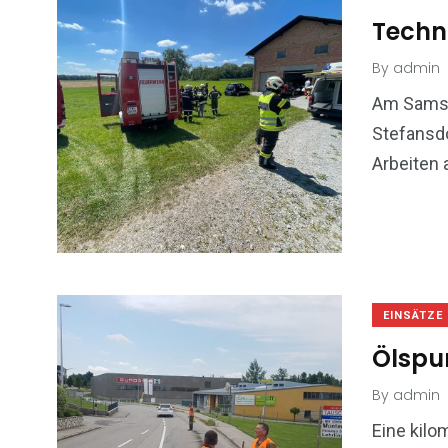
Techn
By
admin
Am Samst
Stefansdo
Arbeiten 
EINSÄTZE
Ölspu
By
admin
Eine kilo