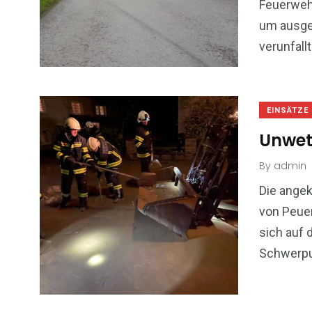
Feuerweh
um ausgel
verunfall
EINSÄTZE
Unwet
By
admin
Die ange
von Peuer
sich auf
Schwerpun