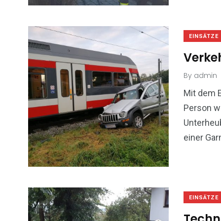
EINSÄTZE
Verkeh
By
admin
Mit dem 
Person w
Unterheub
einer Gar
EINSÄTZE
Techn