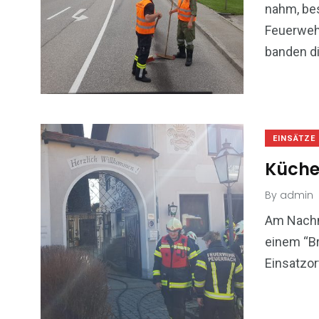
nahm, be
Feuerweh
banden di
EINSÄTZE
Küche
By
admin
Am Nachm
einem “B
Einsatzor