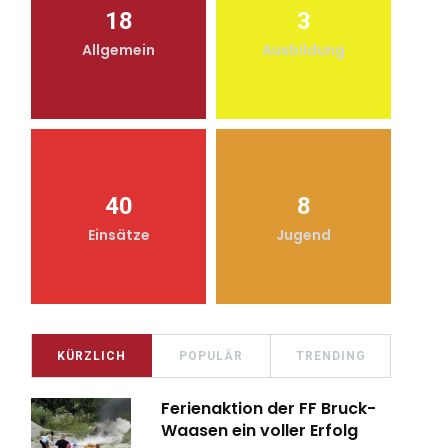
18
3
Allgemein
Ausbildung
40
8
Einsätze
Jugend
KÜRZLICH
POPULÄR
TRENDING
Ferienaktion der FF Bruck-
Waasen ein voller Erfolg