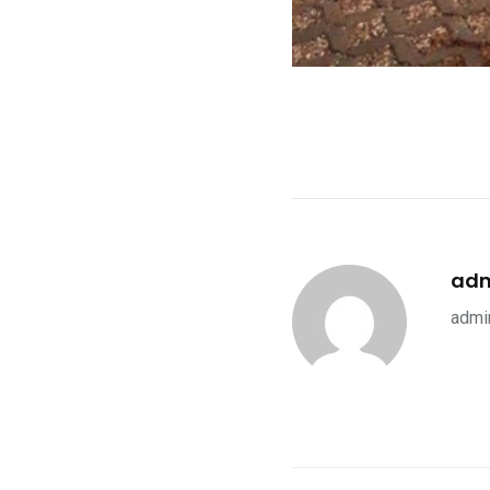
ad
admin