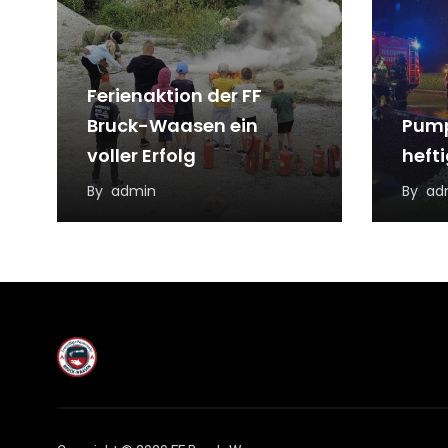
Ferienaktion der FF
Bruck-Waasen ein
Pump
voller Erfolg
heft
By
admin
By
ad