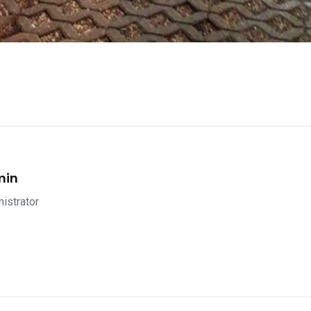
min
istrator